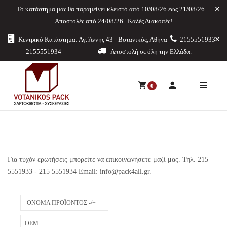
Το κατάστημα μας θα παραμείνει κλειστό από 10/08/26 εως 21/08/26.
Aποστολές από 24/08/26 . Καλές Διακοπές!
Κεντρικό Κατάστημα: Αγ. Άννης 43 - Βοτανικός, Αθήνα
2155551933
- 2155551934
Αποστολή σε όλη την Ελλάδα.
0
Για τυχόν ερωτήσεις μπορείτε να επικοινωνήσετε μαζί μας. Τηλ. 215
5551933 - 215 5551934 Email:
info@pack4all.gr
.
ΌΝΟΜΑ ΠΡΟΪΌΝΤΟΣ -/+
OEM