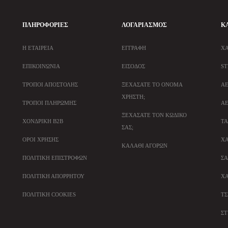
ΠΛΗΡΟΦΟΡΊΕΣ
ΛΟΓΑΡΙΑΣΜΌΣ
Κ
Η ΕΤΑΙΡΕΊΑ
ΕΓΓΡΑΦΉ
ΧΑ
ΕΠΙΚΟΙΝΩΝΊΑ
ΕΊΣΟΔΟΣ
ST
ΤΡΌΠΟΙ ΑΠΟΣΤΟΛΉΣ
ΞΕΧΆΣΑΤΕ ΤΟ ΌΝΟΜΑ
Α
ΧΡΉΣΤΗ;
ΤΡΌΠΟΙ ΠΛΗΡΩΜΉΣ
Α
ΞΕΧΆΣΑΤΕ ΤΟΝ ΚΩΔΙΚΌ
ΧΟΝΔΡΙΚΉ B2B
ΤΑ
ΣΑΣ;
ΌΡΟΙ ΧΡΉΣΗΣ
ΧΑ
ΚΑΛΆΘΙ ΑΓΟΡΏΝ
ΠΟΛΙΤΙΚΉ ΕΠΙΣΤΡΟΦΏΝ
ΣΑ
ΠΟΛΙΤΙΚΉ ΑΠΟΡΡΉΤΟΥ
ΧΑ
ΠΟΛΙΤΙΚΉ COOKIES
ΤΣ
Σ