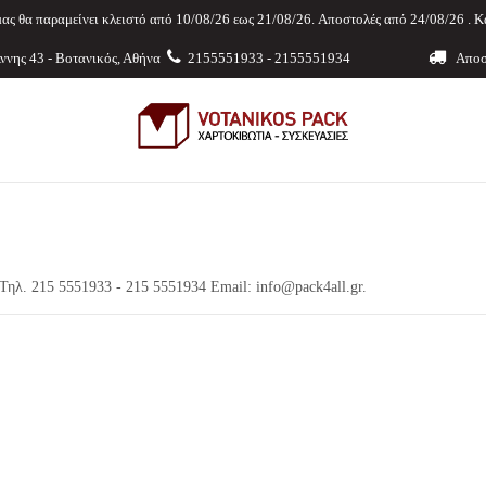
ας θα παραμείνει κλειστό από 10/08/26 εως 21/08/26. Aποστολές από 24/08/26 . Κ
ννης 43 - Βοτανικός, Αθήνα
2155551933 - 2155551934
Αποστ
. Τηλ. 215 5551933 - 215 5551934 Email:
info@pack4all.gr
.