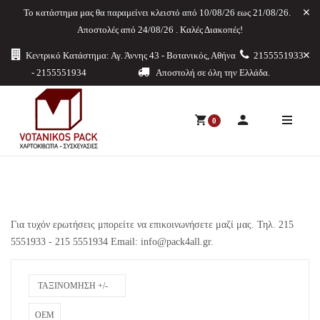
Το κατάστημα μας θα παραμείνει κλειστό από 10/08/26 εως 21/08/26.
Aποστολές από 24/08/26 . Καλές Διακοπές!
Κεντρικό Κατάστημα: Αγ. Άννης 43 - Βοτανικός, Αθήνα
2155551933
- 2155551934
Αποστολή σε όλη την Ελλάδα.
0
Για τυχόν ερωτήσεις μπορείτε να επικοινωνήσετε μαζί μας. Τηλ. 215
5551933 - 215 5551934 Email:
info@pack4all.gr
.
ΤΑΞΙΝΌΜΗΣΗ +/-
OEM