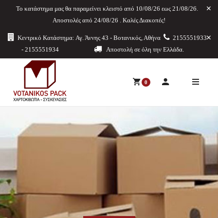
Το κατάστημα μας θα παραμείνει κλειστό από 10/08/26 εως 21/08/26.
Aποστολές από 24/08/26 . Καλές Διακοπές!
Κεντρικό Κατάστημα: Αγ. Άννης 43 - Βοτανικός, Αθήνα
2155551933
- 2155551934
Αποστολή σε όλη την Ελλάδα.
0